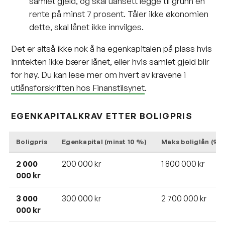
samlet gjeld, og skal uansett legge til grunn en
rente på minst 7 prosent. Tåler ikke økonomien
dette, skal lånet ikke innvilges.
Det er altså ikke nok å ha egenkapitalen på plass hvis
inntekten ikke bærer lånet, eller hvis samlet gjeld blir
for høy. Du kan lese mer om hvert av kravene i
utlånsforskriften hos Finanstilsynet
.
EGENKAPITALKRAV ETTER BOLIGPRIS
Boligpris
Egenkapital (minst 10 %)
Maks boliglån (90
2 000
200 000 kr
1 800 000 kr
000 kr
3 000
300 000 kr
2 700 000 kr
000 kr