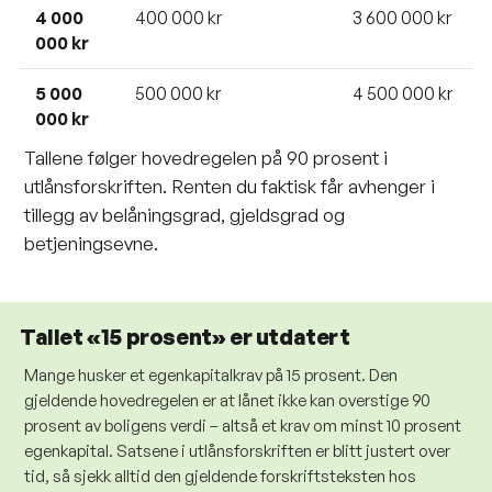
4 000
400 000 kr
3 600 000 kr
000 kr
5 000
500 000 kr
4 500 000 kr
000 kr
Tallene følger hovedregelen på 90 prosent i
utlånsforskriften. Renten du faktisk får avhenger i
tillegg av belåningsgrad, gjeldsgrad og
betjeningsevne.
Tallet «15 prosent» er utdatert
Mange husker et egenkapitalkrav på 15 prosent. Den
gjeldende hovedregelen er at lånet ikke kan overstige 90
prosent av boligens verdi – altså et krav om minst 10 prosent
egenkapital. Satsene i utlånsforskriften er blitt justert over
tid, så sjekk alltid den gjeldende forskriftsteksten hos