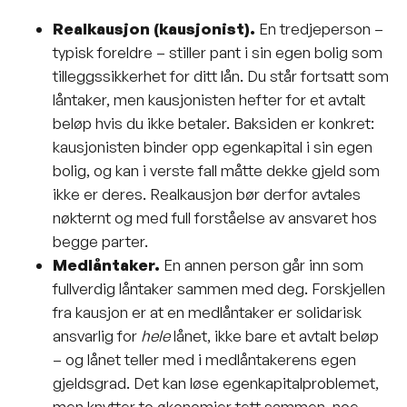
Realkausjon (kausjonist).
En tredjeperson –
typisk foreldre – stiller
pant
i sin egen bolig som
tilleggssikkerhet for ditt lån. Du står fortsatt som
låntaker, men kausjonisten hefter for et avtalt
beløp hvis du ikke betaler. Baksiden er konkret:
kausjonisten binder opp egenkapital i sin egen
bolig, og kan i verste fall måtte dekke gjeld som
ikke er deres. Realkausjon bør derfor avtales
nøkternt og med full forståelse av ansvaret hos
begge parter.
Medlåntaker
.
En annen person går inn som
fullverdig låntaker sammen med deg. Forskjellen
fra kausjon er at en medlåntaker er solidarisk
ansvarlig for
hele
lånet, ikke bare et avtalt beløp
– og lånet teller med i medlåntakerens egen
gjeldsgrad. Det kan løse egenkapitalproblemet,
men knytter to økonomier tett sammen, noe