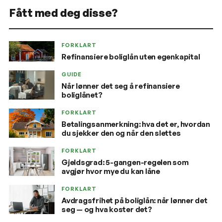
Fått med deg disse?
FORKLART
Refinansiere boliglån uten egenkapital
GUIDE
Når lønner det seg å refinansiere
boliglånet?
FORKLART
Betalingsanmerkning: hva det er, hvordan
du sjekker den og når den slettes
FORKLART
Gjeldsgrad: 5-gangen-regelen som
avgjør hvor mye du kan låne
FORKLART
Avdragsfrihet på boliglån: når lønner det
seg — og hva koster det?