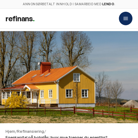
ANNONSØRBETALT INNHOLD I SAMARBEID MED
LENDO
.
refinans
.
Hjem
/
Refinansiering
/
Egenkapital på boliglån: hvor mye trenger du egentlig?