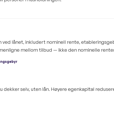
n ved lånet, inkludert nominell rente, etableringsge
mmenligne mellom tilbud — ikke den nominelle rente
ingsgebyr
du dekker selv, uten lån. Høyere egenkapital reduse