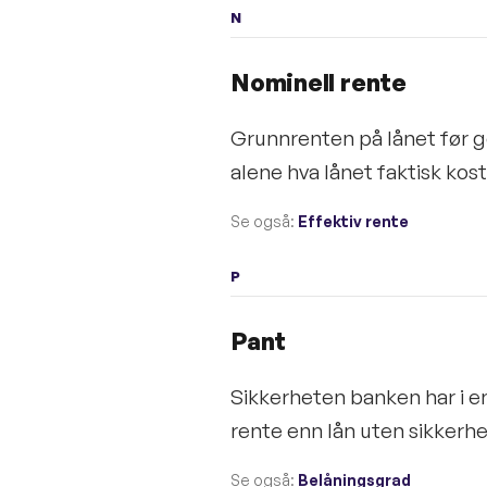
N
Nominell rente
Grunnrenten på lånet før ge
alene hva lånet faktisk kost
Se også:
Effektiv rente
P
Pant
Sikkerheten banken har i en
rente enn lån uten sikkerhet
Se også:
Belåningsgrad