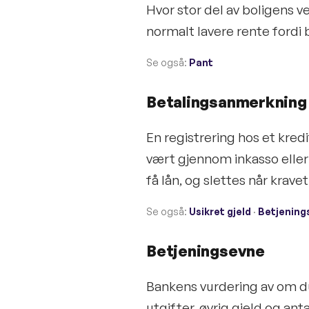
Hvor stor del av boligens v
normalt lavere rente fordi 
Se også:
Pant
Betalingsanmerkning
En registrering hos et kred
vært gjennom inkasso eller 
få lån, og slettes når kravet
Se også:
Usikret gjeld
·
Betjening
Betjeningsevne
Bankens vurdering av om du
utgifter, øvrig gjeld og ant