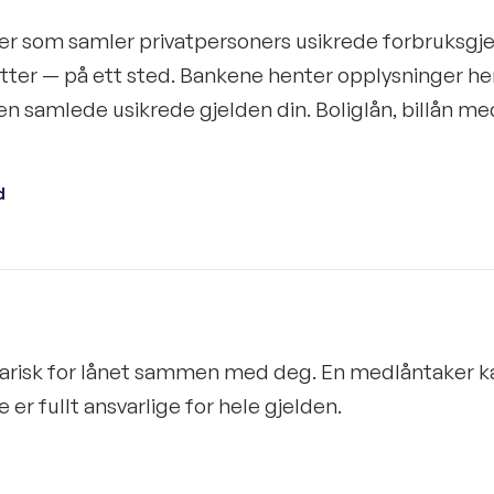
ster som samler privatpersoners usikrede forbruksgje
ter — på ett sted. Bankene henter opplysninger he
den samlede usikrede gjelden din. Boliglån, billån m
d
darisk for lånet sammen med deg. En medlåntaker k
r fullt ansvarlige for hele gjelden.