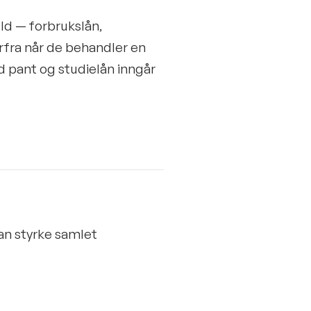
ld — forbrukslån,
rfra når de behandler en
ed pant og studielån inngår
an styrke samlet