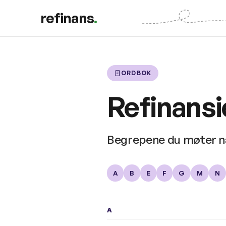
refinans
.
ORDBOK
Refinans
Begrepene du møter når 
A
B
E
F
G
M
N
A