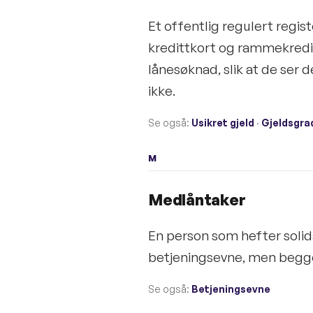
Et offentlig regulert regi
kredittkort og rammekredit
lånesøknad, slik at de ser 
ikke.
Se også:
Usikret gjeld
·
Gjeldsgra
M
Medlåntaker
En person som hefter soli
betjeningsevne, men begge e
Se også:
Betjeningsevne