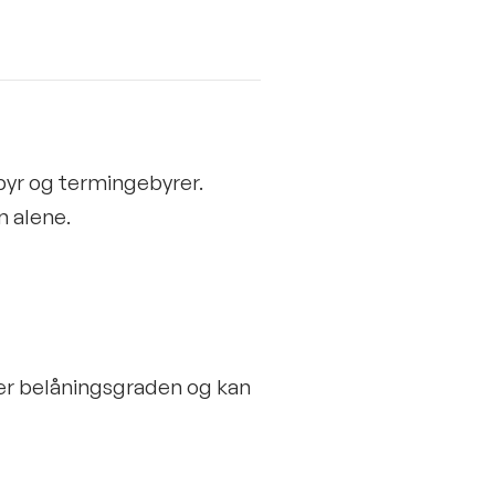
byr og termingebyrer.
n alene.
rer belåningsgraden og kan