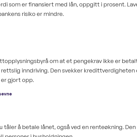
erdi som er finansiert med lån, oppgitt i prosent. La
bankens risiko er mindre.
ittopplysningsbyrå om at et pengekrav ikke er betalt 
rettslig inndriving. Den svekker kredittverdigheten 
 er gjort opp.
sevne
 tåler å betale lånet, også ved en renteøkning. Den 
all personer i husholdningen.