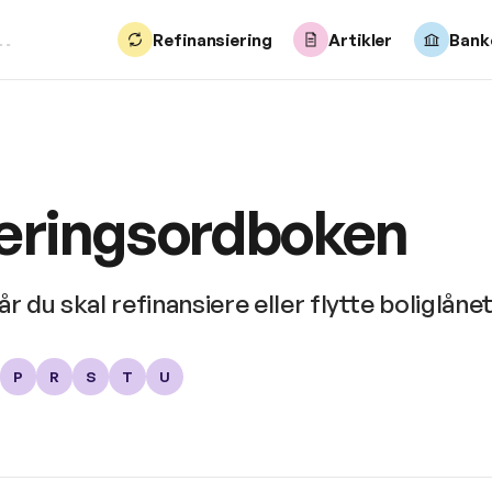
Refinansiering
Artikler
Bank
ieringsordboken
du skal refinansiere eller flytte boliglånet
P
R
S
T
U